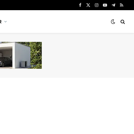
Facebook
X
Instagram
YouTube
Telegram
RSS
(Twitter)
R