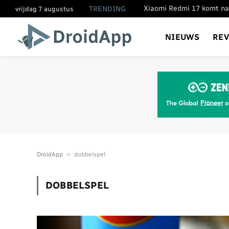
TRENDING
vrijdag 7 augustus
NIEUWS
RE
»
DroidApp
dobbelspel
DOBBELSPEL