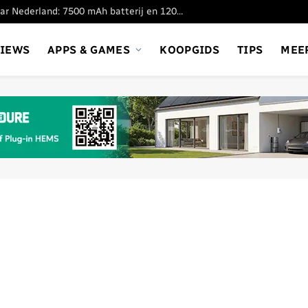
Xiaomi Redmi 17 komt naar Nederland: 7500 mAh batterij en 120Hz scherm voor 220 euro
VIEWS
APPS & GAMES
KOOPGIDS
TIPS
MEE