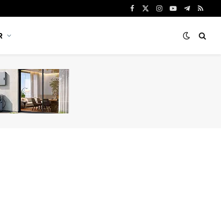
Facebook
X
Instagram
YouTube
Telegram
RSS
(Twitter)
R