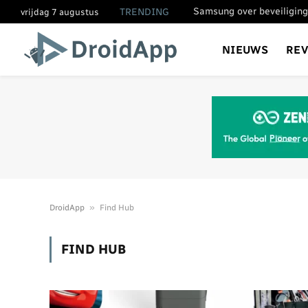
Samsung over beveiliging
TRENDING
vrijdag 7 augustus
NIEUWS
RE
»
DroidApp
Find Hub
FIND HUB