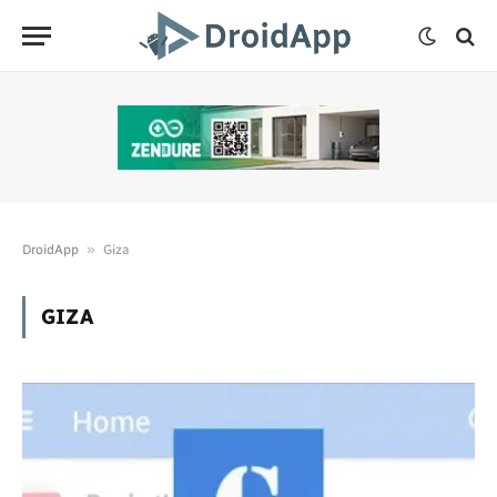
»
DroidApp
Giza
GIZA