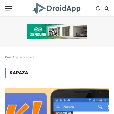
»
DroidApp
Kapaza
KAPAZA