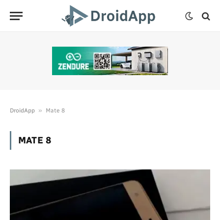
»
DroidApp
Mate 8
MATE 8