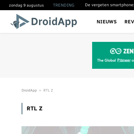
De vergeten smartphone:
TRENDING
zondag 9 augustus
NIEUWS
RE
»
DroidApp
RTL Z
RTL Z