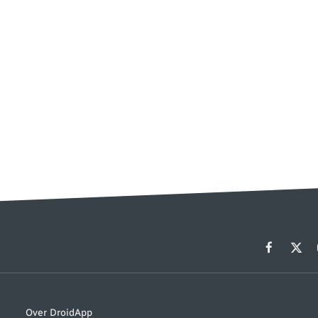
Facebook
X
(Twit
Over DroidApp