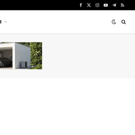
Facebook
X
Instagram
YouTube
Telegram
RSS
(Twitter)
R