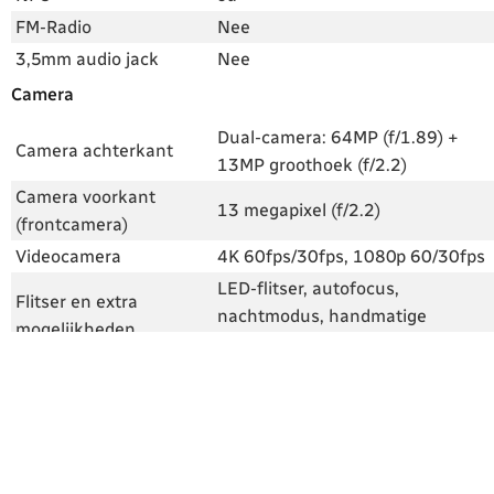
FM-Radio
Nee
3,5mm audio jack
Nee
Camera
Dual-camera: 64MP (f/1.89) +
Camera achterkant
13MP groothoek (f/2.2)
Camera voorkant
13 megapixel (f/2.2)
(frontcamera)
Videocamera
4K 60fps/30fps, 1080p 60/30fps
LED-flitser, autofocus,
Flitser en extra
nachtmodus, handmatige
mogelijkheden
modus, AI tools, 8x zoom
Android, processor en accu
Android-versie
Android 14
Skin
Pixel
Processor
Tensor G3, octa-core