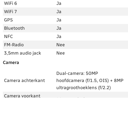
WiFi 6
Ja
WiFi 7
Ja
GPS
Ja
Bluetooth
Ja
NFC
Ja
FM-Radio
Nee
3,5mm audio jack
Nee
Camera
Dual-camera: 50MP
Camera achterkant
hoofdcamera (f/1.5, OIS) + 8MP
ultragroothoeklens (f/2.2)
Camera voorkant
20 megapixel
(frontcamera)
4K 30fps, 4K 60fps, 1080p
Videocamera
60fps, 1080p slow-motion
960fps