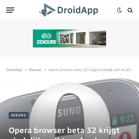
»
»
DroidApp
Nieuws
Opera browser beta 32 krijgt eindelijk pull to refresh
NIEUWS
Opera browser beta 32 krijgt