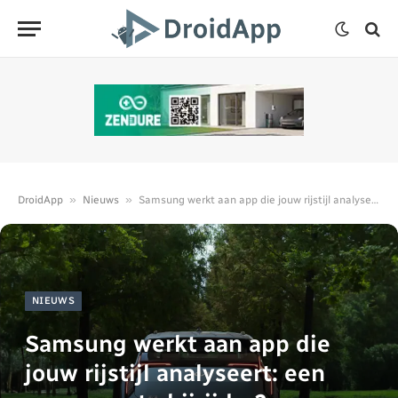
»
»
DroidApp
Nieuws
Samsung werkt aan app die jouw rijstijl analyseert: een ongewenste bijrijder?
NIEUWS
Samsung werkt aan app die
jouw rijstijl analyseert: een