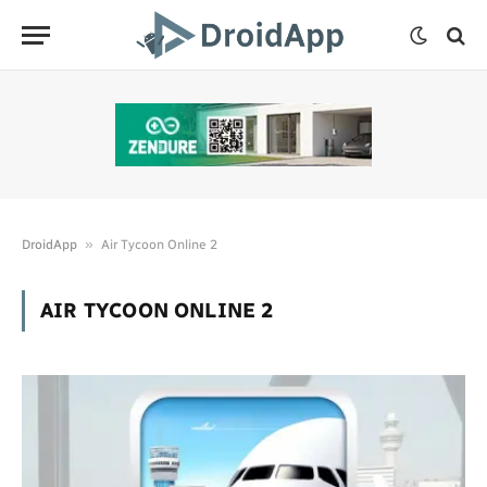
»
DroidApp
Air Tycoon Online 2
AIR TYCOON ONLINE 2