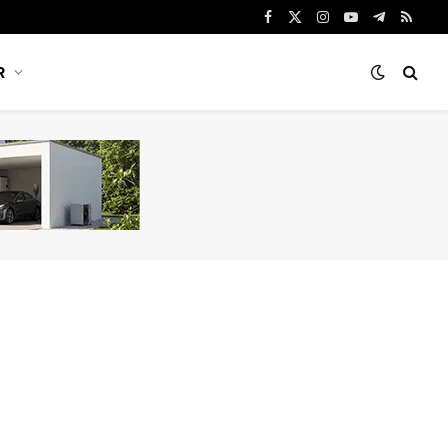
Facebook
X
Instagram
YouTube
Telegram
RSS
(Twitter)
R