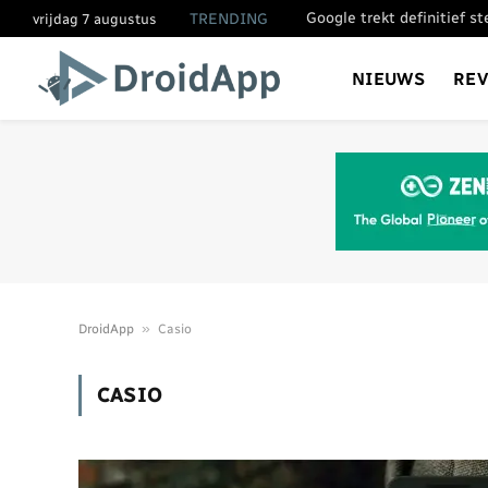
Google trekt definitief s
TRENDING
vrijdag 7 augustus
NIEUWS
RE
»
DroidApp
Casio
CASIO