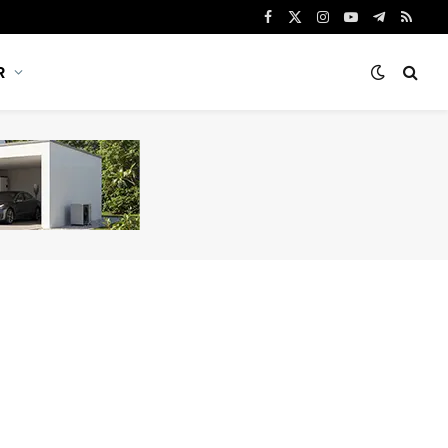
Facebook
X
Instagram
YouTube
Telegram
RSS
(Twitter)
R