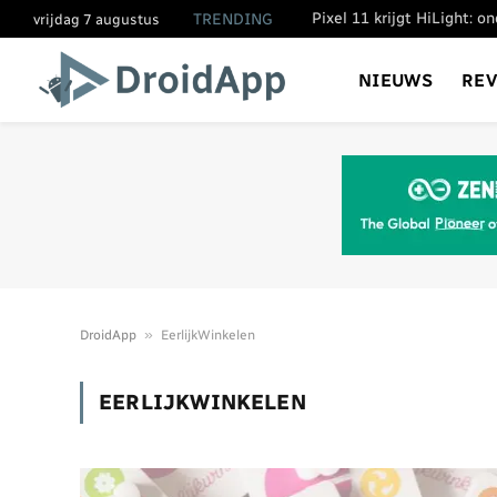
Pixel 11 krijgt HiLight: 
TRENDING
vrijdag 7 augustus
NIEUWS
RE
»
DroidApp
EerlijkWinkelen
EERLIJKWINKELEN