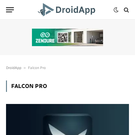
»
DroidApp
Falcon Pro
FALCON PRO