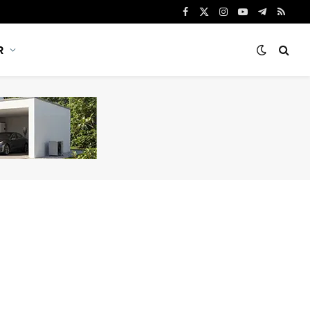
Facebook
X
Instagram
YouTube
Telegram
RSS
(Twitter)
R