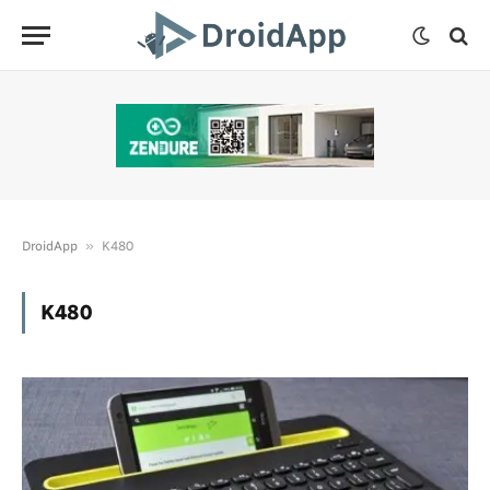
»
DroidApp
K480
K480