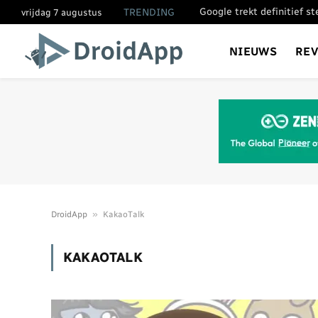
Google trekt definitief s
TRENDING
vrijdag 7 augustus
NIEUWS
RE
»
DroidApp
KakaoTalk
KAKAOTALK