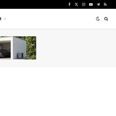
Facebook
X
Instagram
YouTube
Telegram
RSS
(Twitter)
R