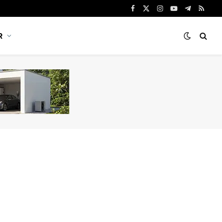
Facebook
X
Instagram
YouTube
Telegram
RSS
(Twitter)
R