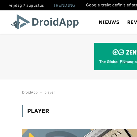
Google trekt definitief s
TRENDING
vrijdag 7 augustus
NIEUWS
RE
»
DroidApp
player
PLAYER