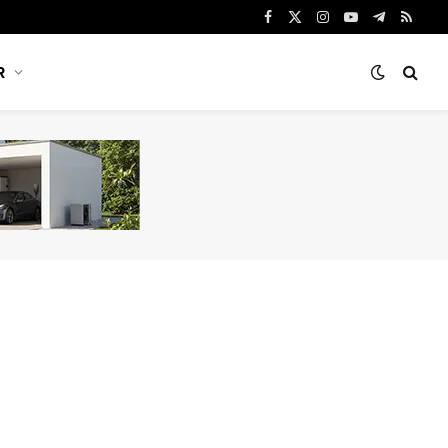
Facebook
X
Instagram
YouTube
Telegram
RSS
(Twitter)
R