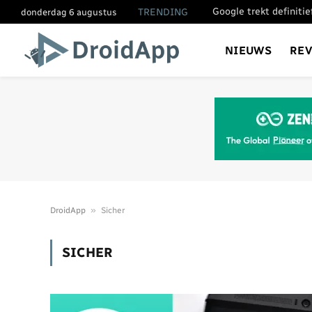
Google trekt definiti
TRENDING
donderdag 6 augustus
NIEUWS
RE
»
DroidApp
Sicher
SICHER