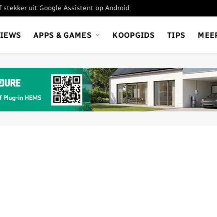
ef stekker uit Google Assistent op Android
VIEWS
APPS & GAMES
KOOPGIDS
TIPS
MEE