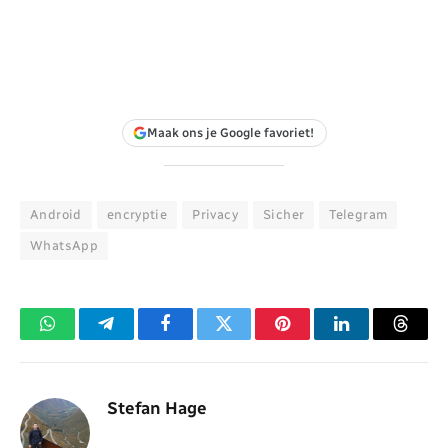
Maak ons je Google favoriet!
Android
encryptie
Privacy
Sicher
Telegram
WhatsApp
WhatsApp
Telegram
Facebook
Twitter
Pinterest
LinkedIn
Threa
Stefan Hage