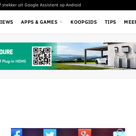
ef stekker uit Google Assistent op Android
VIEWS
APPS & GAMES
KOOPGIDS
TIPS
MEE