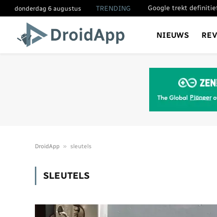
Google trekt definiti
TRENDING
donderdag 6 augustus
NIEUWS
RE
»
DroidApp
sleutels
SLEUTELS