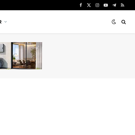
Facebook
X
Instagram
YouTube
Telegram
RSS
(Twitter)
R