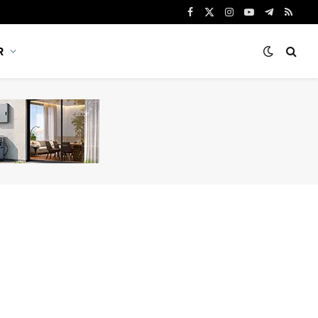
Facebook
X
Instagram
YouTube
Telegram
RSS
(Twitter)
R