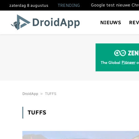
TRENDING
zaterdag 8 augustus
NIEUWS
RE
»
DroidApp
TUFFS
TUFFS