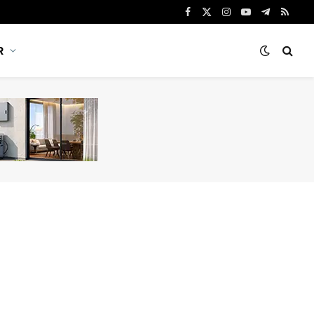
Facebook
X
Instagram
YouTube
Telegram
RSS
(Twitter)
R