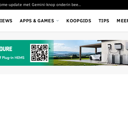
Google test nieuwe Chrome-update met Gemini-knop onderin beeld
VIEWS
APPS & GAMES
KOOPGIDS
TIPS
MEE