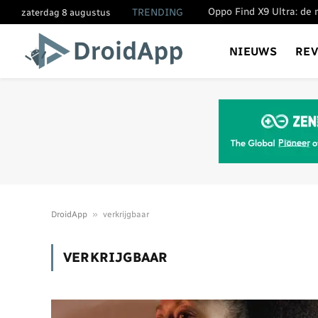
TRENDING
zaterdag 8 augustus
NIEUWS
RE
»
DroidApp
verkrijgbaar
VERKRIJGBAAR