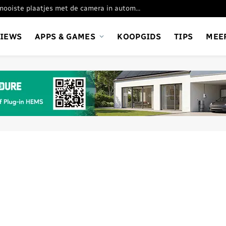
Oppo Find X9 Ultra: de mooiste plaatjes met de camera in automatische stand
VIEWS
APPS & GAMES
KOOPGIDS
TIPS
MEE