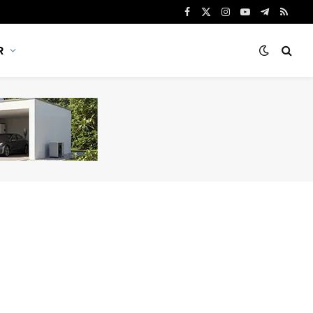
Facebook
X
Instagram
YouTube
Telegram
RSS
(Twitter)
R