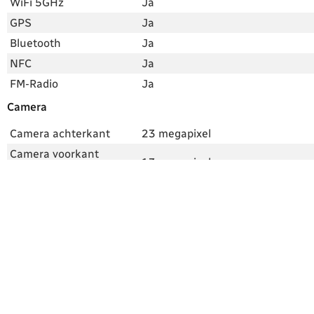
WiFi 5GHz
Ja
GPS
Ja
Bluetooth
Ja
NFC
Ja
FM-Radio
Ja
Camera
Camera achterkant
23 megapixel
Camera voorkant
13 megapixel
(frontcamera)
1080p Full-HD, video
Videocamera
beeldstabilisatie
Flitser en extra
Dubbele LED-flitser, hybride
mogelijkheden
autofocus, ISO 12800, F/2.0
Android, processor en accu
Android-versie
Android 6.0 Marshmallow