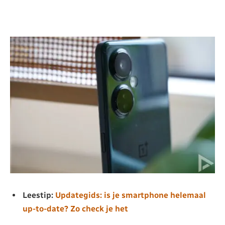
Leestip:
Updategids: is je smartphone helemaal
up-to-date? Zo check je het