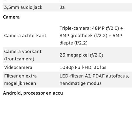
3,5mm audio jack
Ja
Camera
Triple-camera: 48MP (f/2.0) +
Camera achterkant
8MP groothoek (f/2.2) + 5MP
diepte (f/2.2)
Camera voorkant
25 megapixel (f/2.0)
(frontcamera)
Videocamera
1080p Full-HD, 30fps
Flitser en extra
LED-flitser, AI, PDAF autofocus,
mogelijkheden
handmatige modus
Android, processor en accu
Android-versie
Android 10
Skin
One UI
Processor
MediaTek Helio P65, Octa-core
Snelheid processor
2x 2.0 GHz, 6x 1.7 GHz