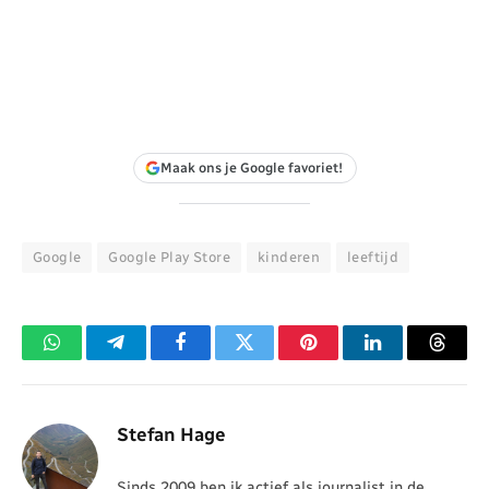
Maak ons je Google favoriet!
Google
Google Play Store
kinderen
leeftijd
WhatsApp
Telegram
Facebook
Twitter
Pinterest
LinkedIn
Threa
Stefan Hage
Sinds 2009 ben ik actief als journalist in de