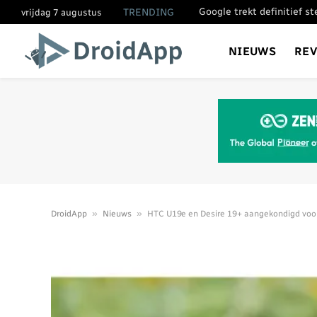
Google trekt definitief s
TRENDING
vrijdag 7 augustus
NIEUWS
RE
»
»
DroidApp
Nieuws
HTC U19e en Desire 19+ aangekondigd voo