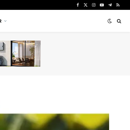
Facebook
X
Instagram
YouTube
Telegram
RSS
(Twitter)
R