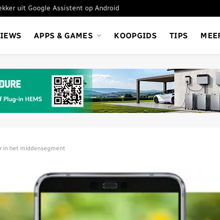
tekker uit Google Assistent op Android
VIEWS
APPS & GAMES
KOOPGIDS
TIPS
MEE
r in het middensegment