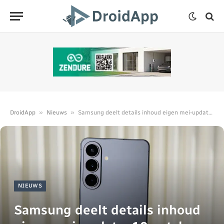
»
»
DroidApp
Nieuws
Samsung deelt details inhoud eigen mei-update: 10 patches
NIEUWS
Samsung deelt details inhoud