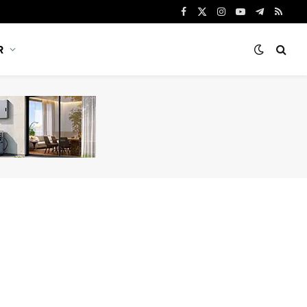
Facebook
X
Instagram
YouTube
Telegram
RSS
(Twitter)
R