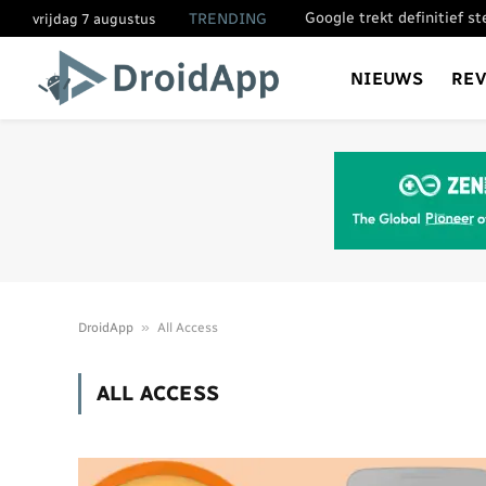
Google trekt definitief s
TRENDING
vrijdag 7 augustus
NIEUWS
RE
»
DroidApp
All Access
ALL ACCESS