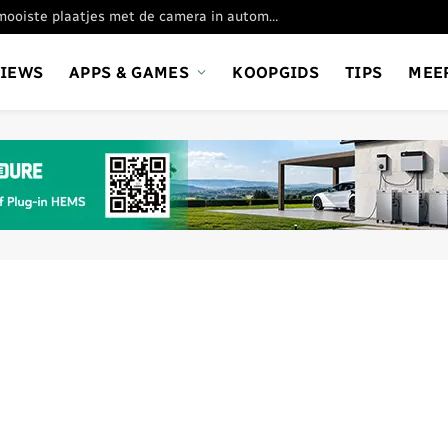
Oppo Find X9 Ultra: de mooiste plaatjes met de camera in automatische stand
VIEWS
APPS & GAMES
KOOPGIDS
TIPS
MEE