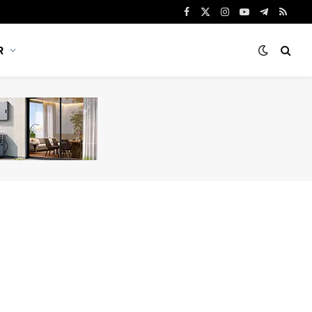
Facebook
X
Instagram
YouTube
Telegram
RSS
(Twitter)
R