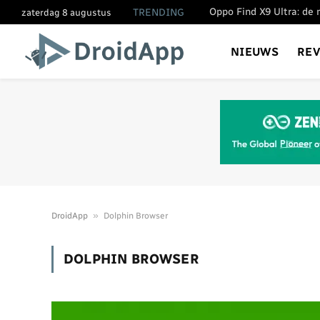
TRENDING
zaterdag 8 augustus
NIEUWS
RE
»
DroidApp
Dolphin Browser
DOLPHIN BROWSER