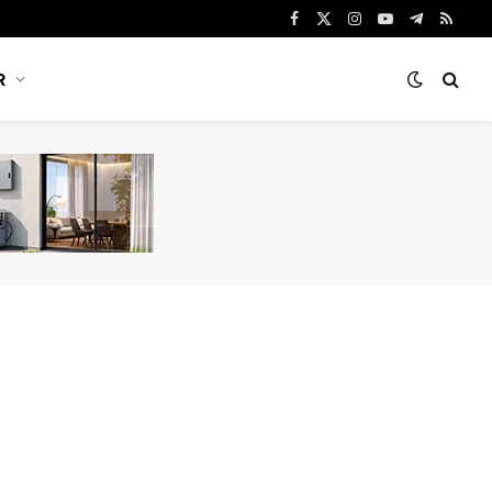
Facebook
X
Instagram
YouTube
Telegram
RSS
(Twitter)
R