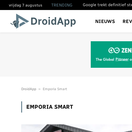
Google trekt definitief s
TRENDING
vrijdag 7 augustus
NIEUWS
RE
»
DroidApp
Emporia Smart
EMPORIA SMART