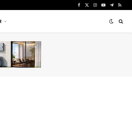
Facebook
X
Instagram
YouTube
Telegram
RSS
(Twitter)
R