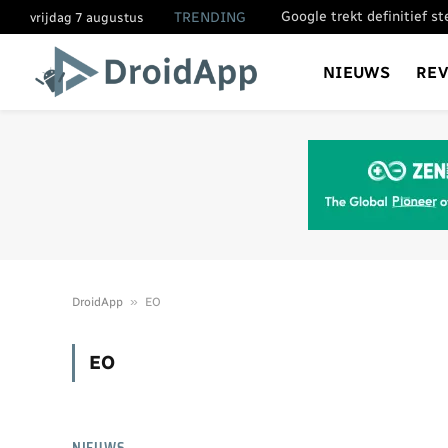
Google trekt definitief s
TRENDING
vrijdag 7 augustus
NIEUWS
RE
»
DroidApp
EO
EO