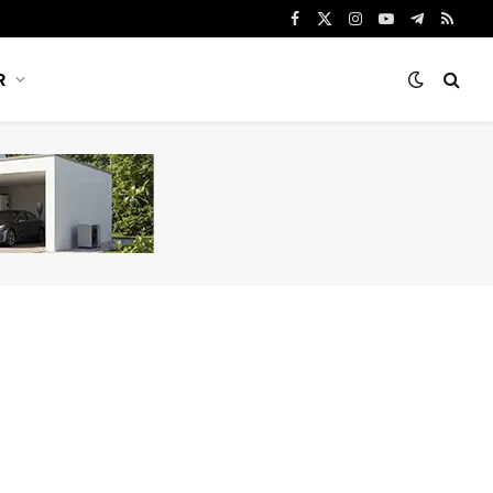
Facebook
X
Instagram
YouTube
Telegram
RSS
(Twitter)
R