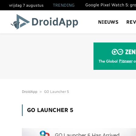
TRENDING
vrijdag 7 augustus
NIEUWS
RE
»
DroidApp
GO Launcher 5
GO LAUNCHER 5