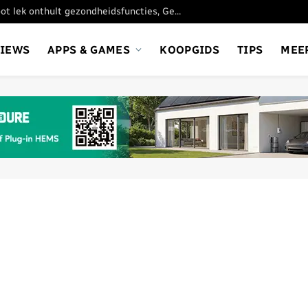
Google Pixel Watch 5: groot lek onthult gezondheidsfuncties, Gemini en meer
VIEWS
APPS & GAMES
KOOPGIDS
TIPS
MEE