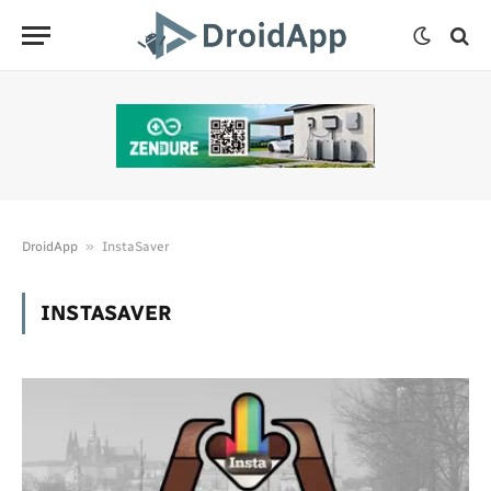
»
DroidApp
InstaSaver
INSTASAVER