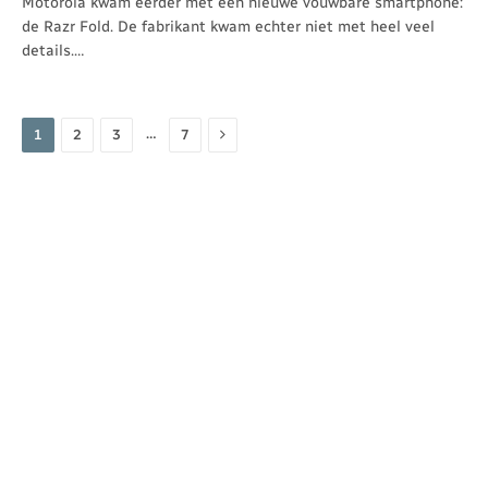
Motorola kwam eerder met een nieuwe vouwbare smartphone:
de Razr Fold. De fabrikant kwam echter niet met heel veel
details.…
Volgende
…
1
2
3
7