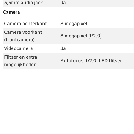
3,5mm audio jack
Ja
Camera
Camera achterkant
8 megapixel
Camera voorkant
8 megapixel (f/2.0)
(frontcamera)
Videocamera
Ja
Flitser en extra
Autofocus, f/2.0, LED flitser
mogelijkheden
Android, processor en accu
Android-versie
Android 7.0 Nougat
Skin
Stock Android
Processor
MediaTek MT6737, quad-core
Snelheid processor
4 x 1.3 GHz
Accu
2630 mAh
Accu verwisselbaar
Nee