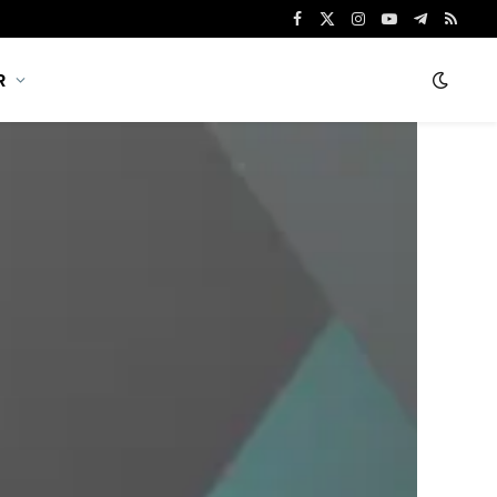
Facebook
X
Instagram
YouTube
Telegram
RSS
(Twitter)
R