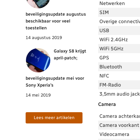
Netwerken
SIM
beveiligingsupdate augustus
beschikbaar voor veel
Overige connectiv
toestellen
USB
14 augustus 2019
WiFi 2.4GHz
WiFi 5GHz
Galaxy S8 krijgt
GPS
april-patch;
Bluetooth
NFC
beveiligingsupdate mei voor
FM-Radio
Sony Xperia's
3,5mm audio jack
14 mei 2019
Camera
Camera achterka
Lees meer artikelen
Camera voorkant 
Videocamera