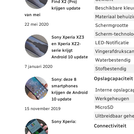
Find X2 (Pro)
Beschikbare kleu
krijgen update
van mei
Materiaal behuiz
22 mei 2020
Schermgrootte
Scherm-technolog
Sony Xperia XZ3
LED-Notificatie
en Xperia XZ2-
serie krijgt
Vingerafdruksca
Android 10 update
Waterbestendig
7 januari 2020
Stofbestendig
Opslagcapaciteit
Sony: deze 8
smartphones
Interne opslagcap
krijgen de Android
Werkgeheugen
10 update
MicroSD
15 november 2019
Uitbreidbaar geh
Sony Xperia:
Connectiviteit