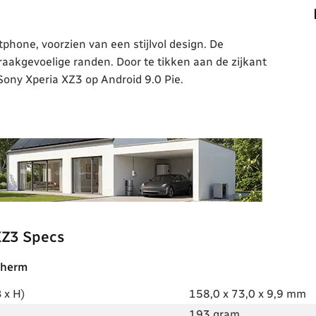
hone, voorzien van een stijlvol design. De
raakgevoelige randen. Door te tikken aan de zijkant
 Sony Xperia XZ3 op Android 9.0 Pie.
XZ3 Specs
cherm
 x H)
158,0 x 73,0 x 9,9 mm
193 gram