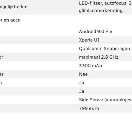
LED-flitser, autofocus,
mogelijkheden
glimlachherkenning,
r en accu
Android 9.0 Pie
Xperia UI
Qualcomm Snapdragon 8
or
maximaal 2.8 GHz
3300 mAh
ar
Nee
n
Ja
Ja
Side Sense (aanraakgev
799 euro