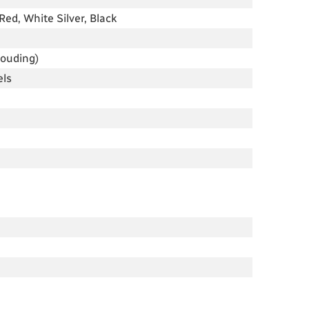
ed, White Silver, Black
houding)
els