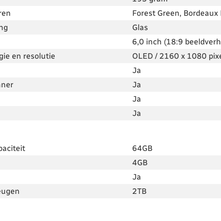
ren
Forest Green, Bordeaux R
ing
Glas
6,0 inch (18:9 beeldver
ie en resolutie
OLED / 2160 x 1080 pix
Ja
nner
Ja
Ja
Ja
aciteit
64GB
4GB
Ja
eugen
2TB