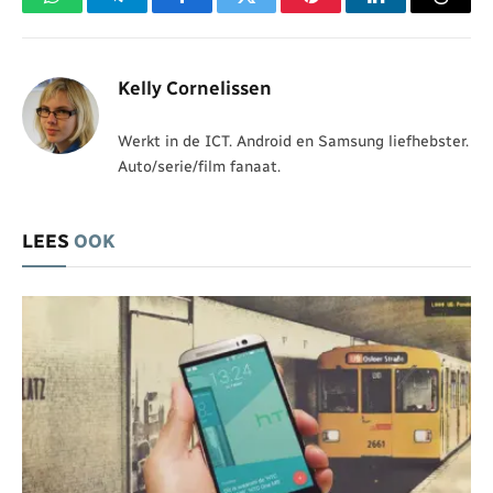
WhatsApp
Telegram
Facebook
Twitter
Pinterest
LinkedIn
Threa
Kelly Cornelissen
Werkt in de ICT. Android en Samsung liefhebster.
Auto/serie/film fanaat.
LEES
OOK