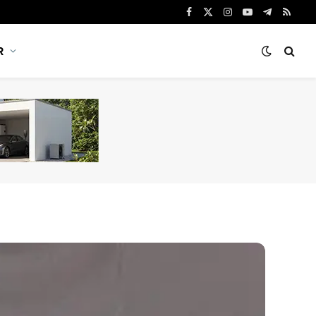
Facebook
X
Instagram
YouTube
Telegram
RSS
(Twitter)
R