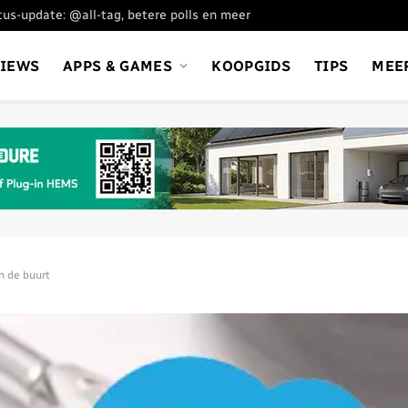
s-update: @all-tag, betere polls en meer
VIEWS
APPS & GAMES
KOOPGIDS
TIPS
MEE
n de buurt