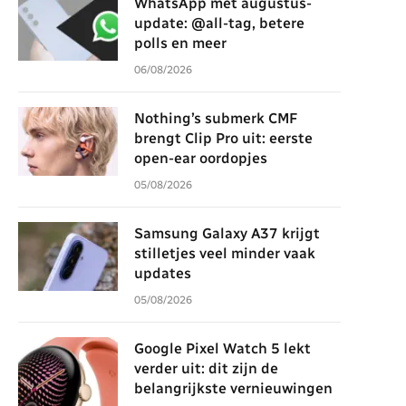
WhatsApp met augustus-
update: @all-tag, betere
polls en meer
06/08/2026
Nothing’s submerk CMF
brengt Clip Pro uit: eerste
open-ear oordopjes
05/08/2026
Samsung Galaxy A37 krijgt
stilletjes veel minder vaak
updates
05/08/2026
Google Pixel Watch 5 lekt
verder uit: dit zijn de
belangrijkste vernieuwingen