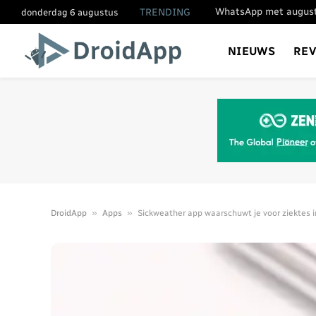
WhatsApp met augustu
TRENDING
donderdag 6 augustus
NIEUWS
RE
»
»
DroidApp
Apps
Sickweather app waarschuwt je voor ziektes i