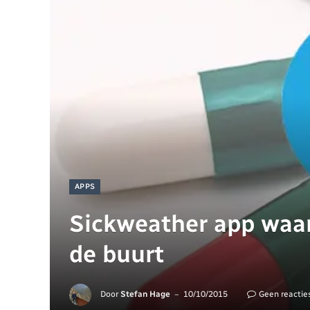
APPS
Sickweather app waar
de buurt
Door
Stefan Hage
10/10/2015
Geen reactie