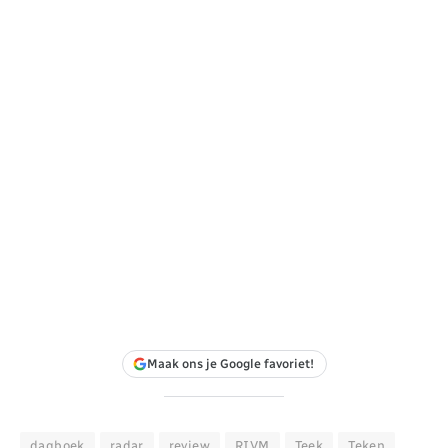
Maak ons je Google favoriet!
dagboek
radar
review
RIVM
Teek
Teken