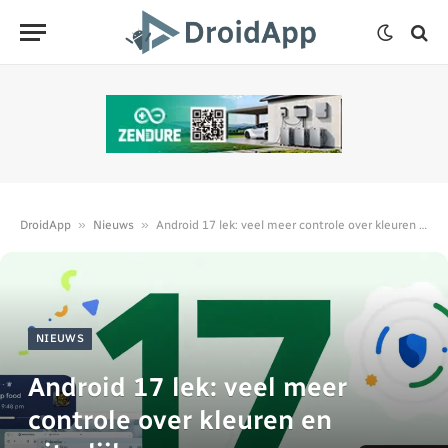
»
»
DroidApp
Nieuws
Android 17 lek: veel meer controle over kleuren en uiterlijk
NIEUWS
Android 17 lek: veel meer
controle over kleuren en