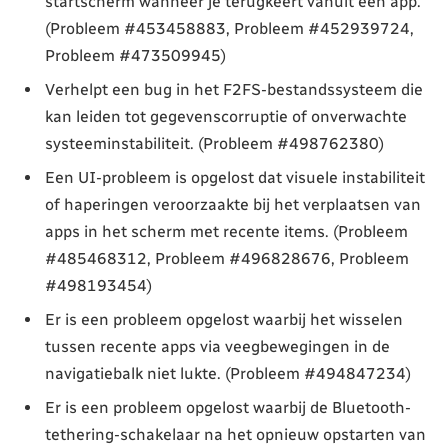
startscherm wanneer je terugkeert vanuit een app.
(Probleem #453458883, Probleem #452939724,
Probleem #473509945)
Verhelpt een bug in het F2FS-bestandssysteem die
kan leiden tot gegevenscorruptie of onverwachte
systeeminstabiliteit. (Probleem #498762380)
Een UI-probleem is opgelost dat visuele instabiliteit
of haperingen veroorzaakte bij het verplaatsen van
apps in het scherm met recente items. (Probleem
#485468312, Probleem #496828676, Probleem
#498193454)
Er is een probleem opgelost waarbij het wisselen
tussen recente apps via veegbewegingen in de
navigatiebalk niet lukte. (Probleem #494847234)
Er is een probleem opgelost waarbij de Bluetooth-
tethering-schakelaar na het opnieuw opstarten van