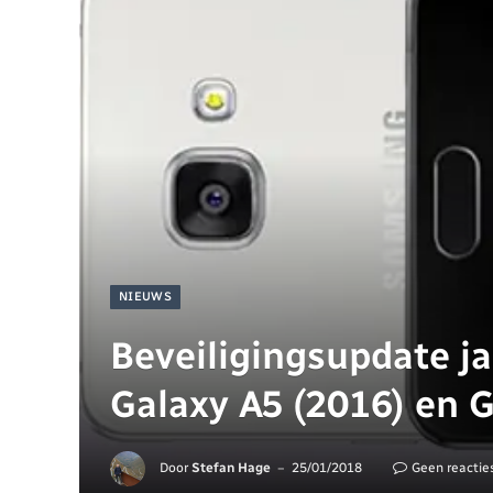
NIEUWS
Beveiligingsupdate j
Galaxy A5 (2016) en G
Door
Stefan Hage
25/01/2018
Geen reactie