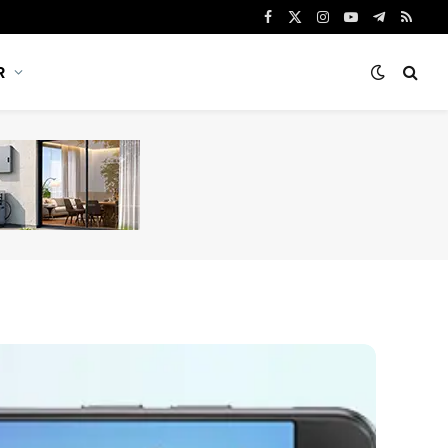
Facebook
X
Instagram
YouTube
Telegram
RSS
(Twitter)
R