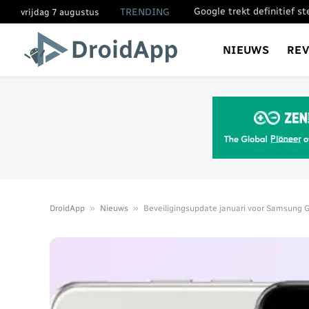
Google trekt definitief s
TRENDING
vrijdag 7 augustus
NIEUWS
RE
»
»
DroidApp
Nieuws
Beveiligingsupdate januari voor Samsung G