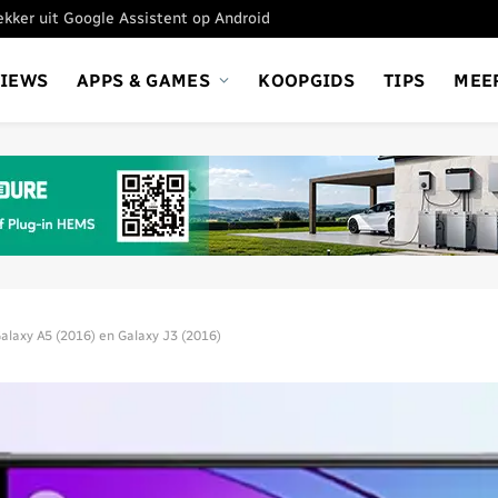
tekker uit Google Assistent op Android
VIEWS
APPS & GAMES
KOOPGIDS
TIPS
MEE
alaxy A5 (2016) en Galaxy J3 (2016)