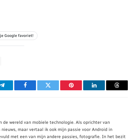
je Google favoriet!
p
Telegram
Facebook
Twitter
Pinterest
LinkedIn
Threads
 in de wereld van mobiele technologie. Als oprichter van
n nieuws, maar vertaal ik ook mijn passie voor Android in
evuld met een van mijn andere passies, fotografie. In het bezit