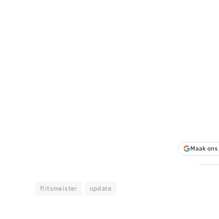
Maak ons 
flitsmeister
update