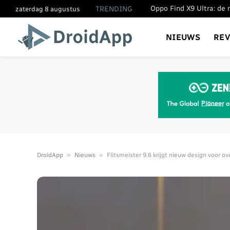
TRENDING
zaterdag 8 augustus
NIEUWS
RE
»
»
DroidApp
Nieuws
Flitsmeister 9.6 krijgt nieuw design voor ove