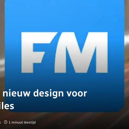
gt nieuw design voor
iles
s
1 minuut leestijd