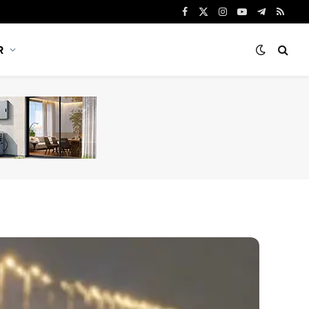
Facebook
X
Instagram
YouTube
Telegram
RSS
(Twitter)
R