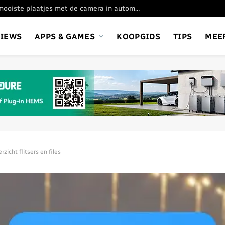
Oppo Find X9 Ultra: de mooiste plaatjes met de camera in automatische stand
VIEWS
APPS & GAMES
KOOPGIDS
TIPS
MEE
rzicht flitsers en files