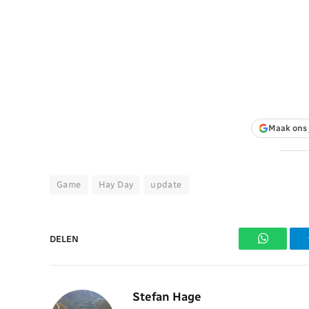
Maak ons 
Game
Hay Day
update
DELEN
WhatsAp
Stefan Hage