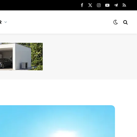
Facebook
X
Instagram
YouTube
Telegram
RSS
(Twitter)
R