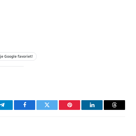
je Google favoriet!
p
Telegram
Facebook
Twitter
Pinterest
LinkedIn
Threads