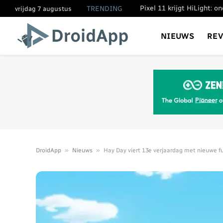
Pixel 11 krijgt HiLight: 
TRENDING
vrijdag 7 augustus
NIEUWS
RE
»
»
DroidApp
Nieuws
Hay Day viert 13e verjaardag met nieuwe f