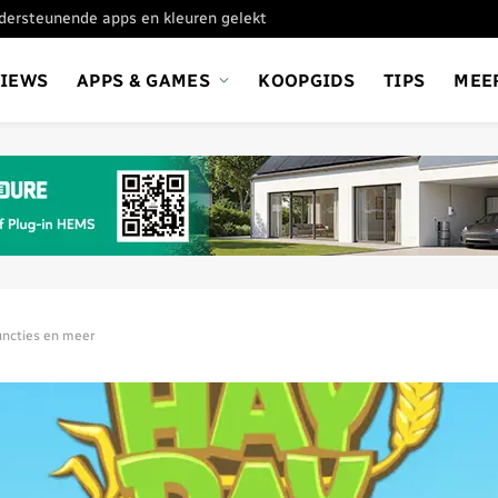
ondersteunende apps en kleuren gelekt
VIEWS
APPS & GAMES
KOOPGIDS
TIPS
MEE
uncties en meer