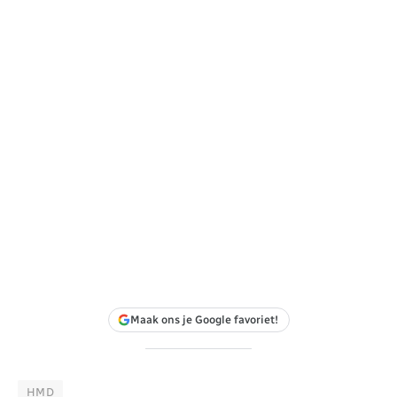
Maak ons je Google favoriet!
HMD