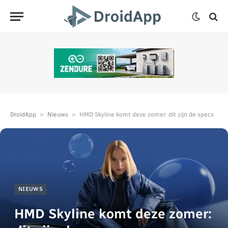
»
»
DroidApp
Nieuws
HMD Skyline komt deze zomer: dit zijn de specs
NIEUWS
HMD Skyline komt deze zomer: