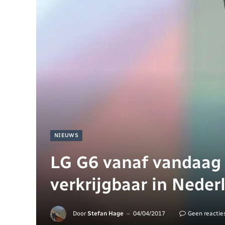
NIEUWS
LG G6 vanaf vandaag 
verkrijgbaar in Neder
Door
Stefan Hage
04/04/2017
Geen reactie