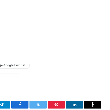
je Google favoriet!
p
Telegram
Facebook
Twitter
Pinterest
LinkedIn
Threads