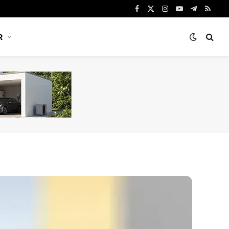
Facebook
X
Instagram
YouTube
Telegram
RSS
(Twitter)
R