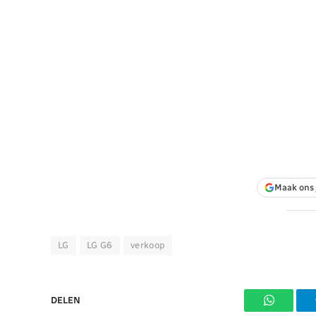
Maak ons 
LG
LG G6
verkoop
DELEN
WhatsAp