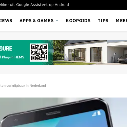
tekker uit Google Assistent op Android
VIEWS
APPS & GAMES
KOOPGIDS
TIPS
MEE
ten verkrijgbaar in Nederland