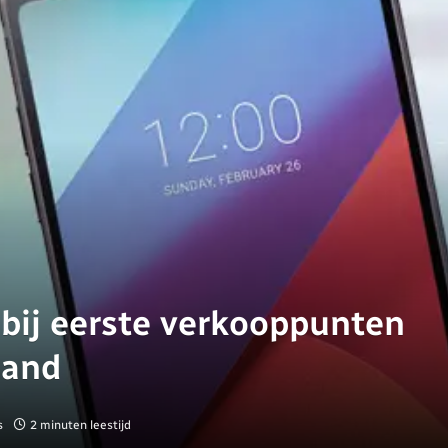
bij eerste verkooppunten
land
s
2 minuten leestijd