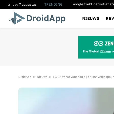
Google trekt definitief s
TRENDING
vrijdag 7 augustus
NIEUWS
RE
»
»
DroidApp
Nieuws
LG G6 vanaf vandaag bij eerste verkooppun