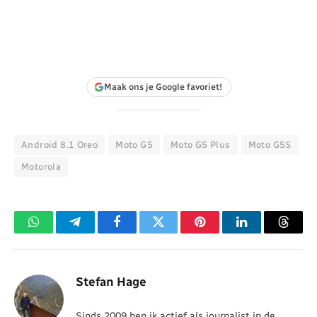
Maak ons je Google favoriet!
Android 8.1 Oreo
Moto G5
Moto G5 Plus
Moto G5S
Motorola
WhatsApp
Telegram
Facebook
Twitter
Pinterest
LinkedIn
Threa
Stefan Hage
Sinds 2009 ben ik actief als journalist in de